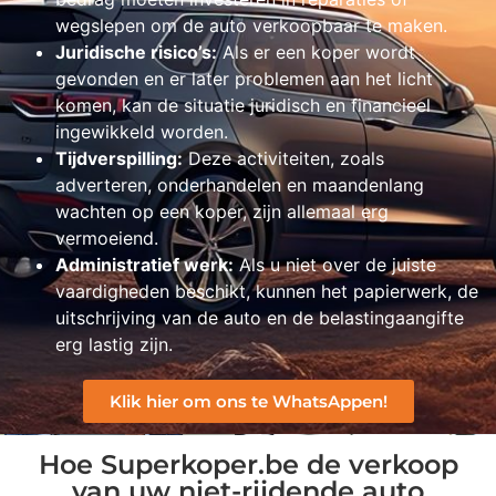
wegslepen om de auto verkoopbaar te maken.
Juridische risico’s:
Als er een koper wordt
gevonden en er later problemen aan het licht
komen, kan de situatie juridisch en financieel
ingewikkeld worden.
Tijdverspilling:
Deze activiteiten, zoals
adverteren, onderhandelen en maandenlang
wachten op een koper, zijn allemaal erg
vermoeiend.
Administratief werk:
Als u niet over de juiste
vaardigheden beschikt, kunnen het papierwerk, de
uitschrijving van de auto en de belastingaangifte
erg lastig zijn.
Klik hier om ons te WhatsAppen!
Hoe Superkoper.be de verkoop
van uw niet-rijdende auto